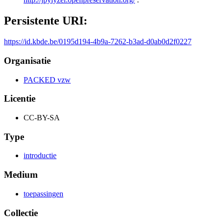
Persistente URI:
https://id.kbde.be/0195d194-4b9a-7262-b3ad-d0ab0d2f0227
Organisatie
PACKED vzw
Licentie
CC-BY-SA
Type
introductie
Medium
toepassingen
Collectie