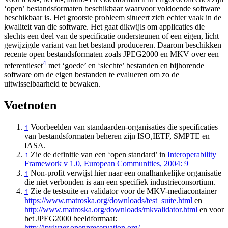
‘open’ bestandsformaten beschikbaar waarvoor voldoende software
beschikbaar is. Het grootste probleem situeert zich echter vaak in de
kwaliteit van die software. Het gaat dikwijls om applicaties die
slechts een deel van de specificatie ondersteunen of een eigen, licht
gewijzigde variant van het bestand produceren. Daarom beschikken
recente open bestandsformaten zoals JPEG2000 en MKV over een
4
referentieset
met ‘goede’ en ‘slechte’ bestanden en bijhorende
software om de eigen bestanden te evalueren om zo de
uitwisselbaarheid te bewaken.
Voetnoten
↑
Voorbeelden van standaarden-organisaties die specificaties
van bestandsformaten beheren zijn ISO,IETF, SMPTE en
IASA.
↑
Zie de definitie van een ‘open standard’ in
Interoperability
Framework v 1.0, European Communities, 2004: 9
↑
Non-profit verwijst hier naar een onafhankelijke organisatie
die niet verbonden is aan een specifiek industrieconsortium.
↑
Zie de testsuite en validator voor de MKV-mediacontainer
https://www.matroska.org/downloads/test_suite.html
en
http://www.matroska.org/downloads/mkvalidator.html
en voor
het JPEG2000 beeldformaat:
http://jpylyzer.openpreservation.org/
.