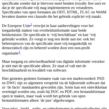
specificatie zonder dat je hiervoor moet betalen (royalty free use) en
dat je de specificatie vrij mag implementeren en veranderen.
Specificaties van open formaten als ODT, HTML, FLAC en WebM
bevatten daartoe een clausule die het gebruik expliciet vrij maakt.
2
De Europese Unie
verwijst in haar aanbevelingen voor het
toegankelijk maken van overheidsinformatie naar beide
betekenissen: De specificatie is ‘vrij beschikbaar’ en kan ‘vrij
gebruikt worden. Ze voegt er nog een derde aan toe: ook het
beheersproces van de specificatie moet vrij toegankelijk en
democratisch zijn en beheerd worden door een non-profit
3
organisatie
.
Maar toegang en uitwisselbaarheid van digitale informatie verzeker
je niet met de specificatie alleen. Ze staat of valt met de
beschikbaarheid en kwaliteit van software.
Hier genieten gesloten formaten vaak van een marktvoordeel: PSD
en DWG zijn zo algemeen verspreid via de bijhorende software dat
ze ‘de facto’ standaarden geworden zijn. Soms kan een ontwikkelaar
overtuigd worden om, zoals bij DOC en PDF, een bestandsformaat
open te maken, maar vaak wordt het gebruik van open
bestandsformaten alleen ‘de jure’ afgedwongen.
Voor tekst-, beeld-, audio- en videoformaten in erfgoedcollecties zijn